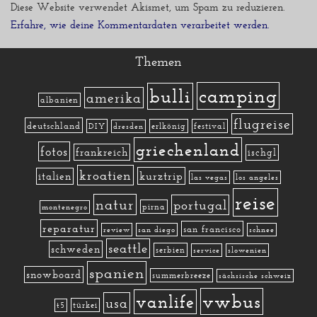
Diese Website verwendet Akismet, um Spam zu reduzieren.
Erfahre, wie deine Kommentardaten verarbeitet werden.
Themen
camping
bulli
amerika
albanien
flugreise
deutschland
DIY
erlkönig
festival
dresden
griechenland
fotos
frankreich
ischgl
kroatien
kurztrip
italien
las vegas
los angeles
reise
natur
portugal
pirna
montenegro
reparatur
san francisco
review
san diego
schnee
seattle
schweden
serbien
service
slowenien
spanien
snowboard
summerbreeze
sächsische schweiz
vwbus
vanlife
usa
türkei
t5