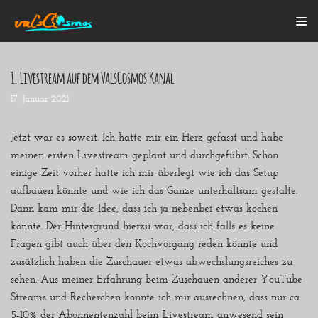
Zum
Inhalt
1. Livestream auf dem ValsCosmos Kanal
17. Januar 2021
Startseite
Alle Beiträge
Mein Bulli
Jetzt war es soweit. Ich hatte mir ein Herz gefasst und habe
Blogroll
meinen ersten Livestream geplant und durchgeführt. Schon
Über mich
einige Zeit vorher hatte ich mir überlegt wie ich das Setup
Kontakt
aufbauen könnte und wie ich das Ganze unterhaltsam gestalte.
Dann kam mir die Idee, dass ich ja nebenbei etwas kochen
könnte. Der Hintergrund hierzu war, dass ich falls es keine
Fragen gibt auch über den Kochvorgang reden könnte und
zusätzlich haben die Zuschauer etwas abwechslungsreiches zu
sehen. Aus meiner Erfahrung beim Zuschauen anderer YouTube
Streams und Recherchen konnte ich mir ausrechnen, dass nur ca.
5-10% der Abonnentenzahl beim Livestream anwesend sein