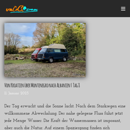
Zum
Inhalt
Startseite
Alle Beiträge
Mein Bulli
Blogroll
Über mich
Kontakt
Von Kroatien über Montenegro nach Albanien | Tag 8
11. Januar 2023
Der Tag erwacht und die Sonne lacht. Nach dem Starkregen eine
willkommene Abwechslung. Der nahe gelegene Fluss führt jetzt
jede Menge Wasser. Die Kraft der Wassermassen ist imposant,
aber auch die Natur. Auf einem Spaziergang finden sich