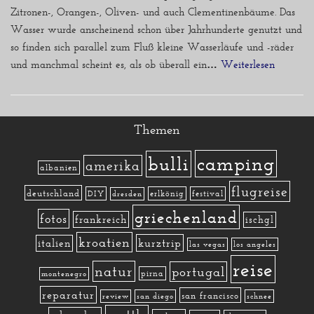
Zitronen-, Orangen-, Oliven- und auch Clementinenbäume. Das
Wasser wurde anscheinend schon über Jahrhunderte genutzt und
so finden sich parallel zum Fluß kleine Wasserläufe und -räder
und manchmal scheint es, als ob überall ein…
Weiterlesen »
Themen
camping
bulli
amerika
albanien
flugreise
deutschland
DIY
erlkönig
festival
dresden
griechenland
fotos
frankreich
ischgl
kroatien
kurztrip
italien
las vegas
los angeles
reise
natur
portugal
pirna
montenegro
reparatur
san francisco
review
san diego
schnee