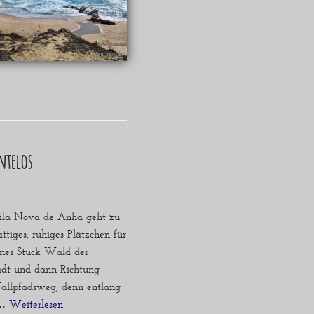
entelos
ila Nova de Anha geht zu
attiges, ruhiges Plätzchen für
hönes Stück Wald der
tadt und dann Richtung
 Wallpfadsweg, denn entlang
e…
Weiterlesen »