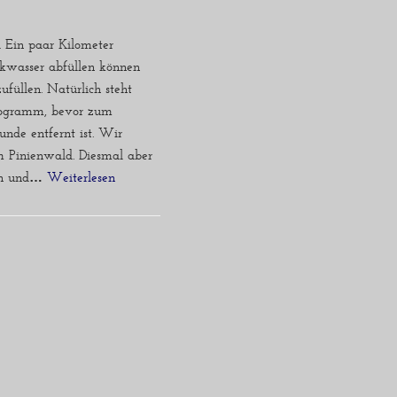
. Ein paar Kilometer
nkwasser abfüllen können
füllen. Natürlich steht
Programm, bevor zum
unde entfernt ist. Wir
 Pinienwald. Diesmal aber
ken und…
Weiterlesen »