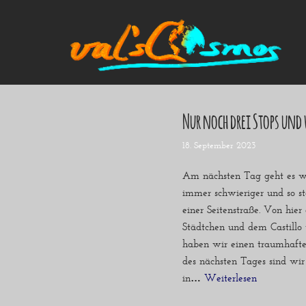
Zum
Inhalt
Nur noch drei Stops und
Startseite
18. September 2023
Alle Beiträge
Mein Bulli
Am nächsten Tag geht es wie
immer schwieriger und so s
Blogroll
Über mich
einer Seitenstraße. Von hie
Kontakt
Städtchen und dem Castillo 
haben wir einen traumhaf
des nächsten Tages sind wir
in…
Weiterlesen »