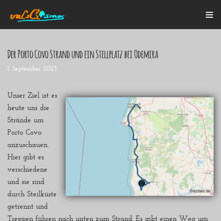
Zum
Inhalt
Der Porto Covo Strand und ein Stellplatz bei Odemira
1. September 2023
Startseite
Alle Beiträge
Mein Bulli
Unser Ziel ist es
Blogroll
heute uns die
Über mich
Strände um
Kontakt
Porto Covo
anzuschauen.
Hier gibt es
verschiedene
und sie sind
durch Steilküste
getrennt und
Treppen führen nach unten zum Strand. Es gibt einen Weg um