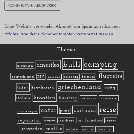
Diese Website verwendet Akismet, um Spam zu reduzieren.
Erfahre, wie deine Kommentardaten verarbeitet werden.
Themen
camping
bulli
amerika
albanien
flugreise
deutschland
DIY
erlkönig
festival
dresden
griechenland
fotos
frankreich
ischgl
kroatien
kurztrip
italien
las vegas
los angeles
reise
natur
portugal
pirna
montenegro
reparatur
san francisco
review
san diego
schnee
seattle
schweden
serbien
service
slowenien