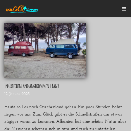
Zum
Inhalt
Startseite
Alle Beiträge
Mein Bulli
Blogroll
Über mich
Kontakt
In Griechenland angekommen | Tag 9
12. Januar 2023
Heute soll es nach Griechenland gehen. Ein paar Stunden Fahrt
liegen vor uns. Zum Glück gibt es die Schnellstraßen um etwas
zügiger voran zu kommen. Albanien hat eine schöne Natur aber
die Menschen scheinen sich in arm und reich zu unterteilen.