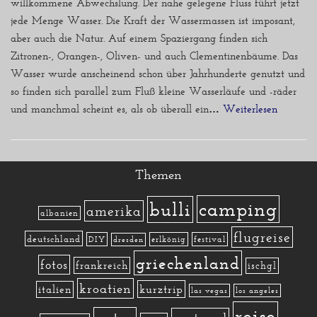
willkommene Abwechslung. Der nahe gelegene Fluss führt jetzt
jede Menge Wasser. Die Kraft der Wassermassen ist imposant,
aber auch die Natur. Auf einem Spaziergang finden sich
Zitronen-, Orangen-, Oliven- und auch Clementinenbäume. Das
Wasser wurde anscheinend schon über Jahrhunderte genutzt und
so finden sich parallel zum Fluß kleine Wasserläufe und -räder
und manchmal scheint es, als ob überall ein…
Weiterlesen »
Themen
camping
bulli
amerika
albanien
flugreise
deutschland
DIY
erlkönig
festival
dresden
griechenland
fotos
frankreich
ischgl
kroatien
kurztrip
italien
las vegas
los angeles
reise