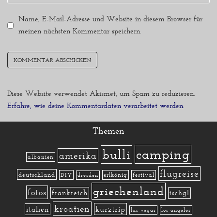
Name, E-Mail-Adresse und Website in diesem Browser für
meinen nächsten Kommentar speichern.
Diese Website verwendet Akismet, um Spam zu reduzieren.
Erfahre, wie deine Kommentardaten verarbeitet werden.
Themen
camping
bulli
amerika
albanien
flugreise
deutschland
DIY
erlkönig
festival
dresden
griechenland
fotos
frankreich
ischgl
kroatien
kurztrip
italien
las vegas
los angeles