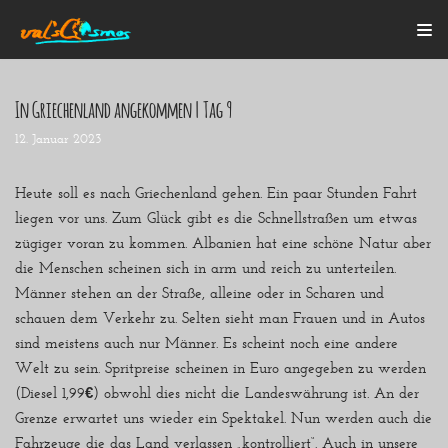
Zum
Inhalt
In Griechenland angekommen | Tag 9
12. Januar 2023
Startseite
Alle Beiträge
Mein Bulli
Heute soll es nach Griechenland gehen. Ein paar Stunden Fahrt
Blogroll
liegen vor uns. Zum Glück gibt es die Schnellstraßen um etwas
Über mich
zügiger voran zu kommen. Albanien hat eine schöne Natur aber
Kontakt
die Menschen scheinen sich in arm und reich zu unterteilen.
Männer stehen an der Straße, alleine oder in Scharen und
schauen dem Verkehr zu. Selten sieht man Frauen und in Autos
sind meistens auch nur Männer. Es scheint noch eine andere
Welt zu sein. Spritpreise scheinen in Euro angegeben zu werden
(Diesel 1,99€) obwohl dies nicht die Landeswährung ist. An der
Grenze erwartet uns wieder ein Spektakel. Nun werden auch die
Fahrzeuge die das Land verlassen „kontrolliert“. Auch in unsere