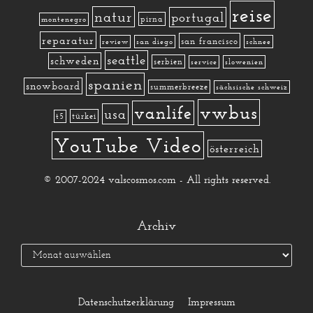
reise
natur
portugal
pirna
montenegro
reparatur
san francisco
review
san diego
schnee
seattle
schweden
serbien
service
slowenien
spanien
snowboard
summerbreeze
sächsische schweiz
vwbus
vanlife
usa
türkei
t5
YouTube Video
österreich
© 2007-2024 valscosmos.com - All rights reserved.
Archiv
Datenschutzerklärung
Impressum