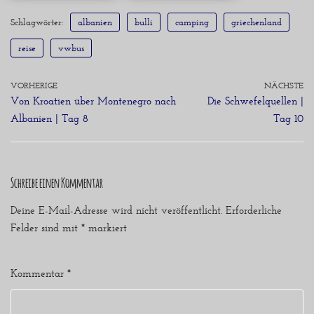
Schlagwörter:
albanien
bulli
camping
griechenland
reise
vwbus
VORHERIGE
NÄCHSTE
Von Kroatien über Montenegro nach
Die Schwefelquellen |
Albanien | Tag 8
Tag 10
Schreibe einen Kommentar
Deine E-Mail-Adresse wird nicht veröffentlicht.
Erforderliche
Felder sind mit
*
markiert
Kommentar
*