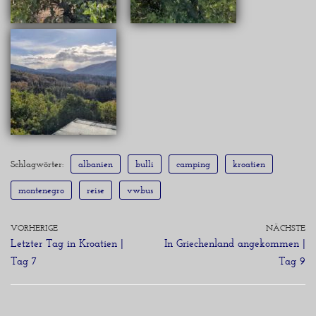
Schlagwörter:
albanien
bulli
camping
kroatien
montenegro
reise
vwbus
VORHERIGE
NÄCHSTE
Letzter Tag in Kroatien |
In Griechenland angekommen |
Tag 7
Tag 9