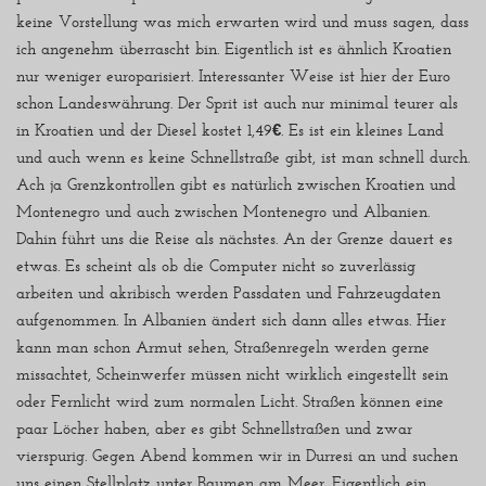
keine Vorstellung was mich erwarten wird und muss sagen, dass
ich angenehm überrascht bin. Eigentlich ist es ähnlich Kroatien
nur weniger europarisiert. Interessanter Weise ist hier der Euro
schon Landeswährung. Der Sprit ist auch nur minimal teurer als
in Kroatien und der Diesel kostet 1,49€. Es ist ein kleines Land
und auch wenn es keine Schnellstraße gibt, ist man schnell durch.
Ach ja Grenzkontrollen gibt es natürlich zwischen Kroatien und
Montenegro und auch zwischen Montenegro und Albanien.
Dahin führt uns die Reise als nächstes. An der Grenze dauert es
etwas. Es scheint als ob die Computer nicht so zuverlässig
arbeiten und akribisch werden Passdaten und Fahrzeugdaten
aufgenommen. In Albanien ändert sich dann alles etwas. Hier
kann man schon Armut sehen, Straßenregeln werden gerne
missachtet, Scheinwerfer müssen nicht wirklich eingestellt sein
oder Fernlicht wird zum normalen Licht. Straßen können eine
paar Löcher haben, aber es gibt Schnellstraßen und zwar
vierspurig. Gegen Abend kommen wir in Durresi an und suchen
uns einen Stellplatz unter Baumen am Meer. Eigentlich ein