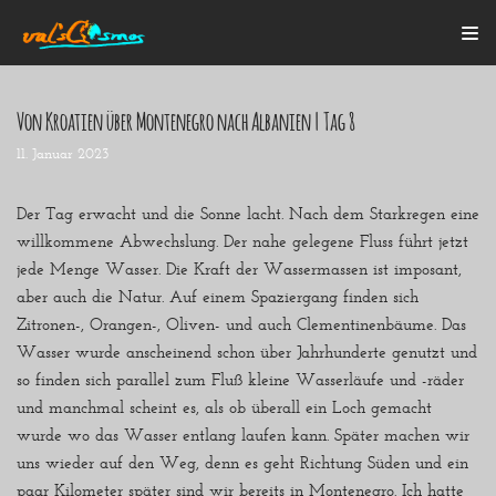
Zum
Inhalt
Von Kroatien über Montenegro nach Albanien | Tag 8
11. Januar 2023
Startseite
Alle Beiträge
Mein Bulli
Der Tag erwacht und die Sonne lacht. Nach dem Starkregen eine
Blogroll
willkommene Abwechslung. Der nahe gelegene Fluss führt jetzt
Über mich
jede Menge Wasser. Die Kraft der Wassermassen ist imposant,
Kontakt
aber auch die Natur. Auf einem Spaziergang finden sich
Zitronen-, Orangen-, Oliven- und auch Clementinenbäume. Das
Wasser wurde anscheinend schon über Jahrhunderte genutzt und
so finden sich parallel zum Fluß kleine Wasserläufe und -räder
und manchmal scheint es, als ob überall ein Loch gemacht
wurde wo das Wasser entlang laufen kann. Später machen wir
uns wieder auf den Weg, denn es geht Richtung Süden und ein
paar Kilometer später sind wir bereits in Montenegro. Ich hatte