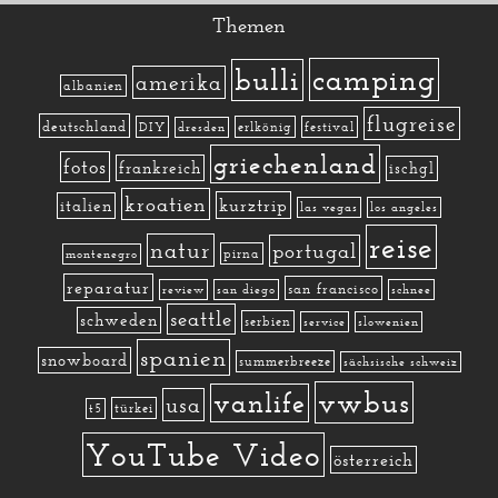
Themen
camping
bulli
amerika
albanien
flugreise
deutschland
DIY
erlkönig
festival
dresden
griechenland
fotos
frankreich
ischgl
kroatien
kurztrip
italien
las vegas
los angeles
reise
natur
portugal
pirna
montenegro
reparatur
san francisco
review
san diego
schnee
seattle
schweden
serbien
service
slowenien
spanien
snowboard
summerbreeze
sächsische schweiz
vwbus
vanlife
usa
türkei
t5
YouTube Video
österreich