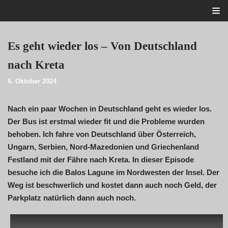
Zum
Inhalt
Es geht wieder los – Von Deutschland
nach Kreta
Startseite
6. Oktober 2024
Alle Beiträge
Mein Bulli
Blogroll
Über mich
Nach ein paar Wochen in Deutschland geht es wieder los.
Kontakt
Der Bus ist erstmal wieder fit und die Probleme wurden
behoben. Ich fahre von Deutschland über Österreich,
Ungarn, Serbien, Nord-Mazedonien und Griechenland
Festland mit der Fähre nach Kreta. In dieser Episode
besuche ich die Balos Lagune im Nordwesten der Insel. Der
Weg ist beschwerlich und kostet dann auch noch Geld, der
Parkplatz natürlich dann auch noch.