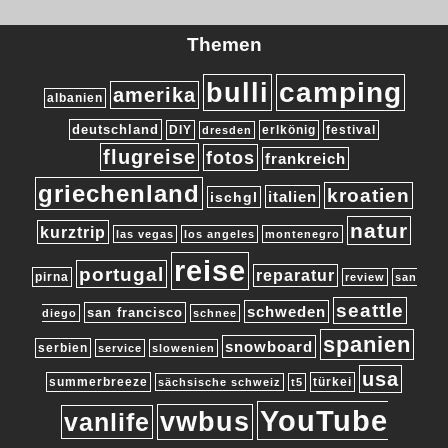
Themen
bulli
camping
amerika
albanien
deutschland
DIY
erlkönig
festival
dresden
flugreise
fotos
frankreich
griechenland
kroatien
italien
ischgl
natur
kurztrip
las vegas
los angeles
montenegro
reise
portugal
reparatur
pirna
review
san
seattle
schweden
san francisco
diego
schnee
spanien
snowboard
serbien
service
slowenien
usa
summerbreeze
türkei
sächsische schweiz
t5
YouTube
vwbus
vanlife