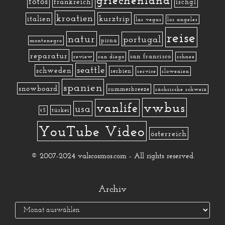
fotos
frankreich
ischgl
kroatien
kurztrip
italien
las vegas
los angeles
reise
natur
portugal
pirna
montenegro
reparatur
san francisco
review
san diego
schnee
seattle
schweden
serbien
service
slowenien
spanien
snowboard
summerbreeze
sächsische schweiz
vwbus
vanlife
usa
türkei
t5
YouTube Video
österreich
© 2007-2024 valscosmos.com - All rights reserved.
Archiv