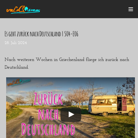
Zum
Inhalt
Es geht zurück nach Deutschland | S04-E06
28. Juli 2024
Startseite
Alle Beiträge
Mein Bulli
Nach weiteren Wochen in Griechenland fliege ich zurück nach
Blogroll
Deutschland.
Über mich
Kontakt