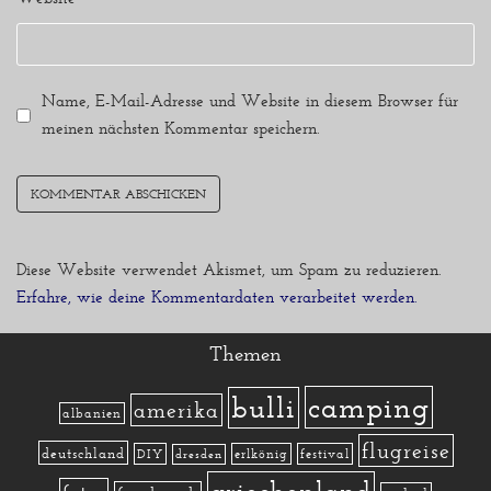
Name, E-Mail-Adresse und Website in diesem Browser für
meinen nächsten Kommentar speichern.
Diese Website verwendet Akismet, um Spam zu reduzieren.
Erfahre, wie deine Kommentardaten verarbeitet werden.
Themen
camping
bulli
amerika
albanien
flugreise
deutschland
DIY
erlkönig
festival
dresden
griechenland