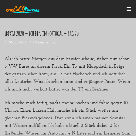
Zum
Inhalt
Iberia 2020 – Ich bin in Portugal – Tag 20
3. März 2020
1 Kommentar
Startseite
Alle Beiträge
Mein Bulli
Als ich heute Morgen aus dem Fenster schaue, stehen nun schon
Blogroll
3 VW Busse an diesem Fleck. Ein T3 mit Klappdach in Beige
Über mich
der gestern schon kam, ein T4 mit Hochdach und ich natürlich –
Kontakt
alles Deutsche. Was ich sehen kann sind es jüngere Paare. Wenn
ich mich nicht verhört hatte, war der T3 ein Benziner.
Ich mache mich fertig, packe meine Sachen und fahre gegen 10
Uhr los. Einen kurzen Halt mache ich ein Stück weiter am
gleichen Picknickgelände. Dort kann ich einen meiner Kanister
mit Wasser auffüllen. Ich habe aktuell 3 Stück dabei. 2 für
fließendes Wasser im Auto mit je 19 Liter und ein kleinerer zum