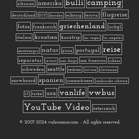
camping
bulli
amerika
albanien
flugreise
deutschland
DIY
erlkönig
festival
dresden
griechenland
fotos
frankreich
ischgl
kroatien
kurztrip
italien
las vegas
los angeles
reise
natur
portugal
pirna
montenegro
reparatur
san francisco
review
san diego
schnee
seattle
schweden
serbien
service
slowenien
spanien
snowboard
summerbreeze
sächsische schweiz
vwbus
vanlife
usa
türkei
t5
YouTube Video
österreich
© 2007-2024 valscosmos.com - All rights reserved.