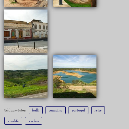
Schlagwörter:
bulli
camping
portugal
reise
vanlife
vwbus