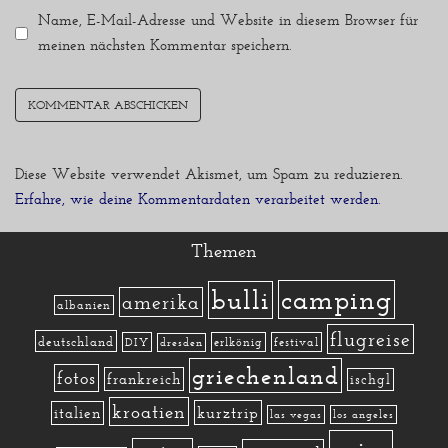
Name, E-Mail-Adresse und Website in diesem Browser für
meinen nächsten Kommentar speichern.
Diese Website verwendet Akismet, um Spam zu reduzieren.
Erfahre, wie deine Kommentardaten verarbeitet werden.
Themen
camping
bulli
amerika
albanien
flugreise
deutschland
DIY
erlkönig
festival
dresden
griechenland
fotos
frankreich
ischgl
kroatien
kurztrip
italien
las vegas
los angeles