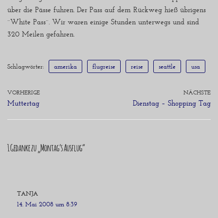
über die Pässe fuhren. Der Pass auf dem Rückweg hieß übrigens
¨White Pass¨. Wir waren einige Stunden unterwegs und sind
320 Meilen gefahren.
Schlagwörter:
amerika
flugreise
reise
seattle
usa
VORHERIGE
NÄCHSTE
Muttertag
Dienstag – Shopping Tag
1 Gedanke zu „Montag’s Ausflug“
TANJA
14. Mai 2008 um 8:39