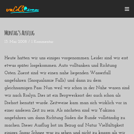
Zum
Inhalt
Montag’s Ausflug
13. Mai 2008
1 Kommentar
Startseite
Alle Beiträge
Mein Bulli
Heute hatten wir uns einiges vorgenommen. Leider sind wir erst
Blogroll
etwas später losgekommen. Auto volltanken und Richtung
Über mich
Osten. Zuerst sind wir einen nahe liegenden Wasserfall
Kontakt
angefahren (Snoqualamie Falls) und dann zu dem
gleichnamigen Pass. Nun weil wir schon in der Nähe waren sind
wir nach Roslyn. Dies ist ein Bergwerksort der auch schon als
Drehort benutzt wurde. Zeitweise kam man sich wirklich vor in
einer anderen Zeit zu sein. Als nächsten sind wir Yakima
angefahren um dann Richtung Süden die Runde vollständig zu
machen. Dieser Ausflug bot im Bezug auf Natur Vielfältigkeit
einiges. Sogar Schnee war zu sehen und nicht zu knapp als wir