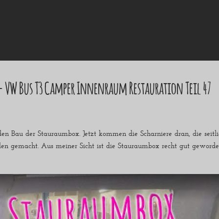
 – VW Bus T3 Camper Innenraum Restauration Teil 47
r den Bau der Stauraumbox. Jetzt kommen die Scharniere dran, die seitl
den gemacht. Aus meiner Sicht ist die Stauraumbox recht gut geword