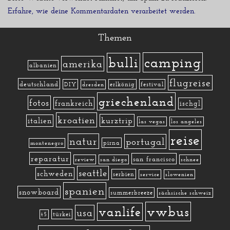
Erfahre, wie deine Kommentardaten verarbeitet werden.
Themen
camping
bulli
amerika
albanien
flugreise
deutschland
DIY
erlkönig
festival
dresden
griechenland
fotos
frankreich
ischgl
kroatien
kurztrip
italien
las vegas
los angeles
reise
natur
portugal
pirna
montenegro
reparatur
san francisco
review
san diego
schnee
seattle
schweden
serbien
service
slowenien
spanien
snowboard
summerbreeze
sächsische schweiz
vwbus
vanlife
usa
türkei
t5