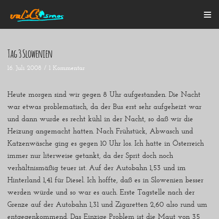
Zum
Inhalt
Tag 3 Slowenien
16. Juli 2008
1 Kommentar
Startseite
Alle Beiträge
Mein Bulli
Heute morgen sind wir gegen 8 Uhr aufgestanden. Die Nacht
Blogroll
war etwas problematisch, da der Bus erst sehr aufgeheizt war
Über mich
und dann wurde es recht kühl in der Nacht, so daß wir die
Kontakt
Heizung angemacht hatten. Nach Frühstück, Abwasch und
Katzenwäsche ging es gegen 10 Uhr los. Ich hatte in Österreich
immer nur literweise getankt, da der Sprit doch noch
verhältnismäßig teuer ist. Auf der Autobahn 1,53 und im
Hinterland 1,41 für Diesel. Ich hoffte, daß es in Slowenien besser
werden würde und so war es auch. Erste Tagstelle nach der
Grenze auf der Autobahn 1,31 und Zigaretten 2,60 also rund um
entgegenkommend. Das Einzige Problem ist die Maut von 35