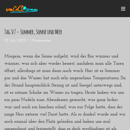
Zum
Inhalt
Tag 3/7 – Sommer, Sonne und Meer
22. Juli 2009
1 Kommentar
Startseite
Alle Beiträge
Mein Bulli
Morgens, wenn die Sonne aufgeht, wird der Bus wärmer und
Blogroll
wärmer, was sich aber wieder bessert, nachdem man alle Türen
Über mich
öffnet, allerdings ist man dann auch wach. Hier ist es Sommer
Kontakt
pur und das Wasser hat auch sehr angenehme Temperaturen. Da
der Strand hauptsächlich Steinig ist und Seeigel unterwegs sind,
ist es ratsam Schuhe im Wasser zu tragen. Heute haben wir uns
ein paar Nudeln zum Abendessen gemacht, was ganz lecker
war und auch ein bisschen scharf, was zur Folge hatte, dass der
junge Herr extrem viel Durst hatte. Als es dunkel wurde sind wir
noch einmal über den Platz gelaufen und haben uns mal
umgeschaut und festgestellt, dass es doch weitläufiger ist als