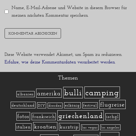
Name, E-Mail-Adresse und Website in diesem Browser für
meinen nächsten Kommentar speichern.
Diese Website verwendet Akismet, um Spam zu reduzieren.
Erfahre, wie deine Kommentardaten verarbeitet werden.
Themen
camping
bulli
amerika
albanien
flugreise
deutschland
DIY
erlkönig
festival
dresden
griechenland
fotos
frankreich
ischgl
kroatien
kurztrip
italien
las vegas
los angeles