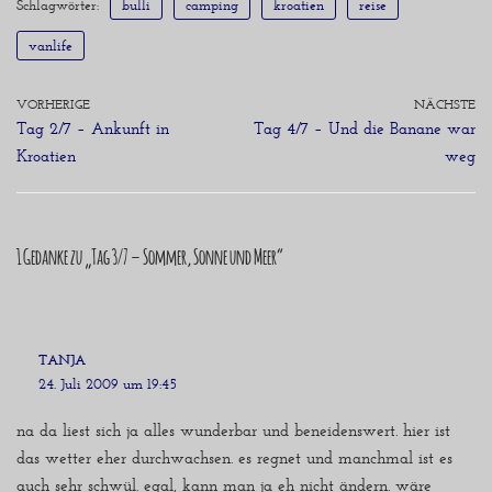
Schlagwörter:
bulli
camping
kroatien
reise
vanlife
VORHERIGE
NÄCHSTE
Tag 2/7 – Ankunft in
Tag 4/7 – Und die Banane war
Kroatien
weg
1 Gedanke zu „Tag 3/7 – Sommer, Sonne und Meer“
TANJA
24. Juli 2009 um 19:45
na da liest sich ja alles wunderbar und beneidenswert. hier ist
das wetter eher durchwachsen. es regnet und manchmal ist es
auch sehr schwül. egal, kann man ja eh nicht ändern. wäre