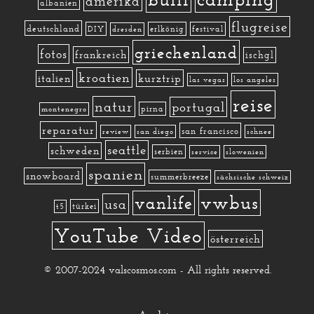
amerika
albanien
flugreise
deutschland
DIY
erlkönig
festival
dresden
griechenland
fotos
frankreich
ischgl
kroatien
kurztrip
italien
las vegas
los angeles
reise
natur
portugal
pirna
montenegro
reparatur
san francisco
review
san diego
schnee
seattle
schweden
serbien
service
slowenien
spanien
snowboard
summerbreeze
sächsische schweiz
vwbus
vanlife
usa
türkei
t5
YouTube Video
österreich
© 2007-2024 valscosmos.com - All rights reserved.