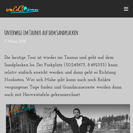
Zum
Inhalt
Unterwegs im Taunus auf dem Sandplacken
7. März 2021
Startseite
Alle Beiträge
Mein Bulli
Die heutige Tour ist wieder im Taunus und geht auf dem
Blogroll
Sandplacken los. Der Parkplatz (50.245673, 8.492353) kann
Über mich
relativ einfach erreicht werden und dann geht es Richtung
Kontakt
Nordosten. Wer sich Mühe gibt kann auch noch Relikte
vergangener Tage finden und Grundmauerreste werden dann
auch mit Hinweistafeln gekennzeichnet.