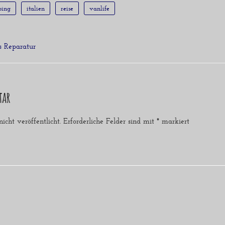
ping
italien
reise
vanlife
s Reparatur
tar
cht veröffentlicht.
Erforderliche Felder sind mit
*
markiert