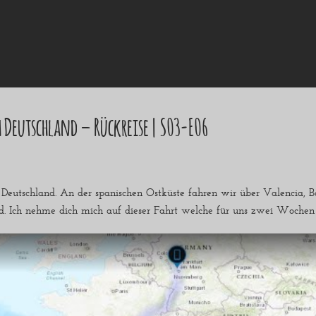
Deutschland – Rückreise | S03-E06
Deutschland. An der spanischen Ostküste fahren wir über Valencia, 
d. Ich nehme dich mich auf dieser Fahrt welche für uns zwei Wochen 