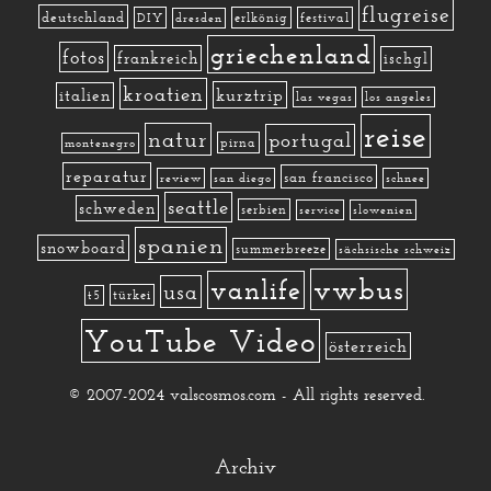
flugreise
deutschland
DIY
erlkönig
festival
dresden
griechenland
fotos
frankreich
ischgl
kroatien
kurztrip
italien
las vegas
los angeles
reise
natur
portugal
pirna
montenegro
reparatur
san francisco
review
san diego
schnee
seattle
schweden
serbien
service
slowenien
spanien
snowboard
summerbreeze
sächsische schweiz
vwbus
vanlife
usa
türkei
t5
YouTube Video
österreich
© 2007-2024 valscosmos.com - All rights reserved.
Archiv