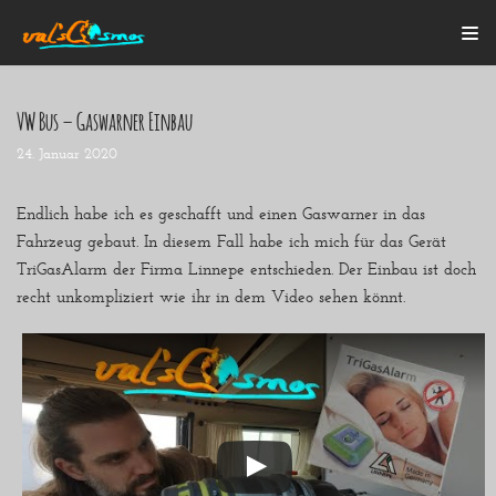
Zum
Inhalt
VW Bus – Gaswarner Einbau
24. Januar 2020
Startseite
Alle Beiträge
Mein Bulli
Endlich habe ich es geschafft und einen Gaswarner in das
Blogroll
Fahrzeug gebaut. In diesem Fall habe ich mich für das Gerät
Über mich
TriGasAlarm der Firma Linnepe entschieden. Der Einbau ist doch
Kontakt
recht unkompliziert wie ihr in dem Video sehen könnt.