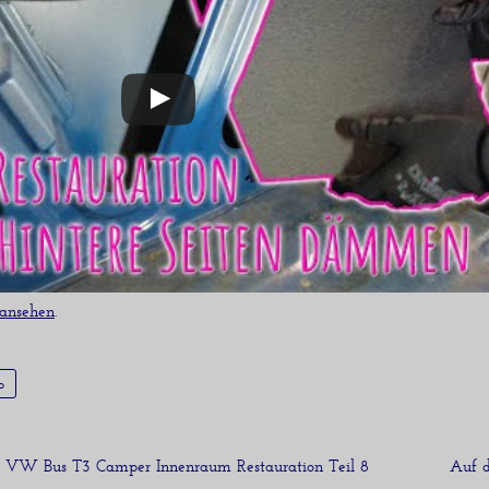
 ansehen
.
o
– VW Bus T3 Camper Innenraum Restauration Teil 8
Auf d