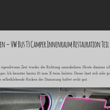
en – VW Bus T3 Camper Innenraum Restauration Teil
 irgendwann Zeit wieder die Richtung umzukehren. Heute dämme ich
. Ich benutze hierzu 10 mm X-trem Isolator. Dieser lässt sich sehr 
er selbstklebende Rücken der Dämmung haftet recht gut.