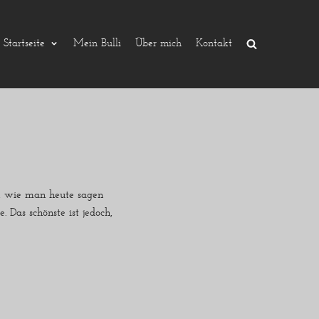
Startseite
Mein Bulli
Über mich
Kontakt
t, wie man heute sagen
Das schönste ist jedoch,