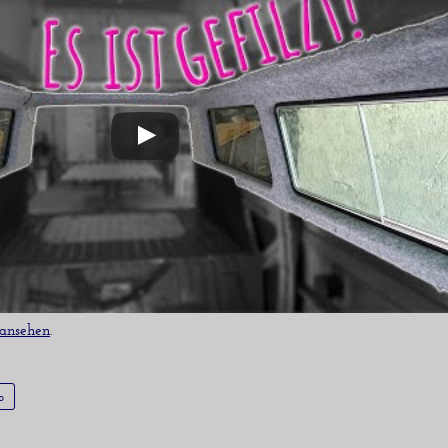
 ansehen
.
o