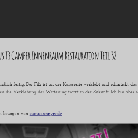
s T3 Camper Innenraum Restauration Teil 32
lich fertig. Der Filz ist an der Karosserie verklebt und schmückt das
ass die Verklebung der Witterung trotzt in der Zukunft. Ich bin aber se
ch bezogen von
campermeyer.de