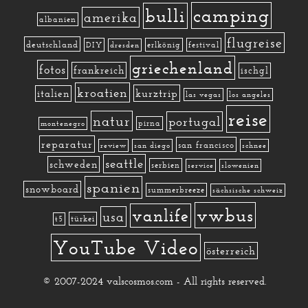
camping
bulli
amerika
albanien
flugreise
deutschland
DIY
erlkönig
festival
dresden
griechenland
fotos
frankreich
ischgl
kroatien
kurztrip
italien
las vegas
los angeles
reise
natur
portugal
pirna
montenegro
reparatur
san francisco
review
san diego
schnee
seattle
schweden
serbien
service
slowenien
spanien
snowboard
summerbreeze
sächsische schweiz
vwbus
vanlife
usa
türkei
t5
YouTube Video
österreich
© 2007-2024 valscosmos.com - All rights reserved.