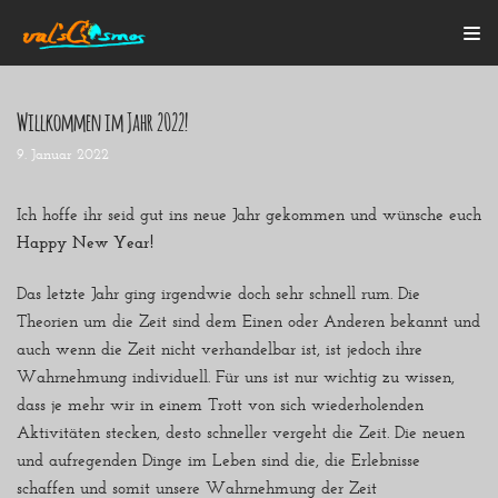
Zum
Inhalt
Willkommen im Jahr 2022!
9. Januar 2022
Startseite
Alle Beiträge
Mein Bulli
Ich hoffe ihr seid gut ins neue Jahr gekommen und wünsche euch
Blogroll
Über mich
Happy New Year!
Kontakt
Das letzte Jahr ging irgendwie doch sehr schnell rum. Die
Theorien um die Zeit sind dem Einen oder Anderen bekannt und
auch wenn die Zeit nicht verhandelbar ist, ist jedoch ihre
Wahrnehmung individuell. Für uns ist nur wichtig zu wissen,
dass je mehr wir in einem Trott von sich wiederholenden
Aktivitäten stecken, desto schneller vergeht die Zeit. Die neuen
und aufregenden Dinge im Leben sind die, die Erlebnisse
schaffen und somit unsere Wahrnehmung der Zeit