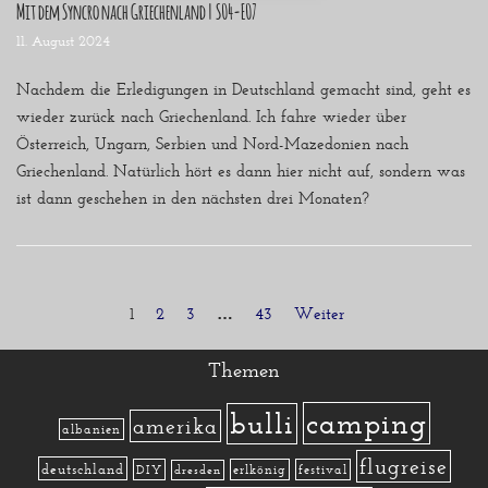
Mit dem Syncro nach Griechenland | S04-E07
11. August 2024
Nachdem die Erledigungen in Deutschland gemacht sind, geht es
wieder zurück nach Griechenland. Ich fahre wieder über
Österreich, Ungarn, Serbien und Nord-Mazedonien nach
Griechenland. Natürlich hört es dann hier nicht auf, sondern was
ist dann geschehen in den nächsten drei Monaten?
1
2
3
…
43
Weiter »
Themen
camping
bulli
amerika
albanien
flugreise
deutschland
DIY
erlkönig
festival
dresden