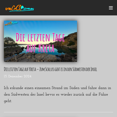
Zum
Inhalt
Startseite
Alle Beiträge
Mein Bulli
Blogroll
Über mich
Kontakt
Die letzten Tage auf Kreta – Zum Schluss geht es in den Südwesten der Insel
15. Dezember 2024
Ich erkunde einen einsamen Strand im Süden und fahre dann in
den Südwesten der Insel bevor es wieder zurück auf die Fähre
geht.