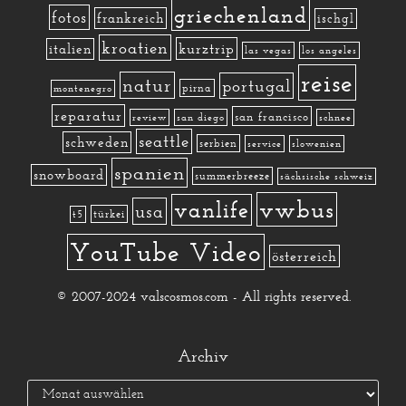
griechenland
fotos
frankreich
ischgl
kroatien
kurztrip
italien
las vegas
los angeles
reise
natur
portugal
pirna
montenegro
reparatur
san francisco
review
san diego
schnee
seattle
schweden
serbien
service
slowenien
spanien
snowboard
summerbreeze
sächsische schweiz
vwbus
vanlife
usa
türkei
t5
YouTube Video
österreich
© 2007-2024 valscosmos.com - All rights reserved.
Archiv