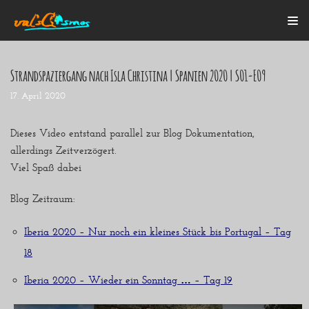
Zum
Inhalt
Strandspaziergang nach Isla Christina | Spanien 2020 | S01-E09
17. April 2020
Startseite
Alle Beiträge
Mein Bulli
Dieses Video entstand parallel zur Blog Dokumentation,
Blogroll
allerdings Zeitverzögert.
Über mich
Viel Spaß dabei
Kontakt
Blog Zeitraum:
Iberia 2020 – Nur noch ein kleines Stück bis Portugal – Tag
18
Iberia 2020 – Wieder ein Sonntag … – Tag 19