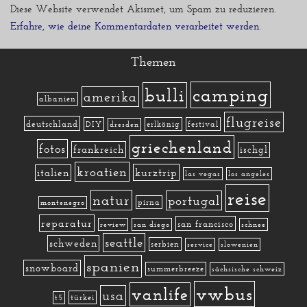
Diese Website verwendet Akismet, um Spam zu reduzieren.
Erfahre, wie deine Kommentardaten verarbeitet werden.
Themen
camping
bulli
amerika
albanien
flugreise
deutschland
DIY
erlkönig
festival
dresden
griechenland
fotos
frankreich
ischgl
kroatien
kurztrip
italien
las vegas
los angeles
reise
natur
portugal
pirna
montenegro
reparatur
san francisco
review
san diego
schnee
seattle
schweden
serbien
service
slowenien
spanien
snowboard
summerbreeze
sächsische schweiz
vwbus
vanlife
usa
türkei
t5