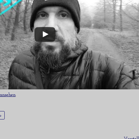
 ansehen
.
o
Vorste