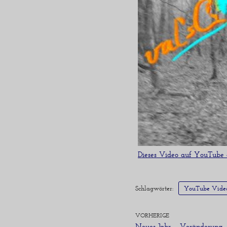
Dieses Video auf YouTube
Schlagwörter:
YouTube Vide
VORHERIGE
Neues Jahr – Veränderung