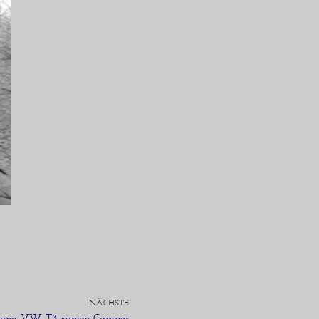
NÄCHSTE
llung VW T3 syncro Camper