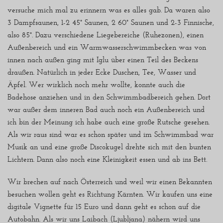
versuche mich mal zu erinnern was es alles gab. Da waren also
3 Dampfsaunen, 1-2 45° Saunen, 2 60° Saunen und 2-3 Finnische,
also 85°. Dazu verschiedene Liegebereiche (Ruhezonen), einen
Außenbereich und ein Warmwasserschwimmbecken was von
innen nach außen ging mit Iglu über einen Teil des Beckens
draußen. Natürlich in jeder Ecke Duschen, Tee, Wasser und
Äpfel. Wer wirklich noch mehr wollte, konnte auch die
Badehose anziehen und in den Schwimmbadbereich gehen. Dort
war außer dem inneren Bad auch noch ein Außenbereich und
ich bin der Meinung ich habe auch eine große Rutsche gesehen.
Als wir raus sind war es schon später und im Schwimmbad war
Musik an und eine große Discokugel drehte sich mit den bunten
Lichtern. Dann also noch eine Kleinigkeit essen und ab ins Bett.
Wir brechen auf nach Österreich und weil wir einen Bekannten
besuchen wollen geht es Richtung Kärnten. Wir kaufen uns eine
digitale Vignette für 15 Euro und dann geht es schon auf die
Autobahn. Als wir uns Laibach (Ljubljana) nähern wird uns