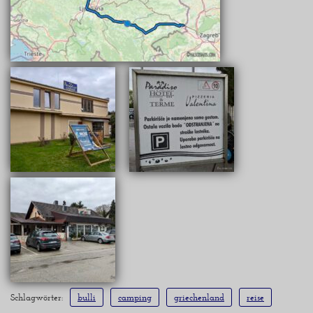
Schlagwörter:
bulli
camping
griechenland
reise