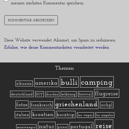
meinen nächsten Kommentar speichern.
Diese Website verwendet Akismet, um Spam zu reduzieren.
Erfahre, wie deine Kommentardaten verarbeitet werden.
Themen
camping
bulli
amerika
albanien
flugreise
deutschland
DIY
erlkönig
festival
dresden
griechenland
fotos
frankreich
ischgl
kroatien
kurztrip
italien
las vegas
los angeles
reise
natur
portugal
pirna
montenegro