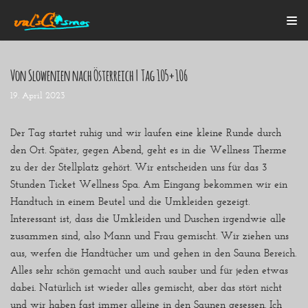
Zum
Inhalt
Von Slowenien nach Österreich | Tag 105+106
19. April 2023
Startseite
Alle Beiträge
Mein Bulli
Der Tag startet ruhig und wir laufen eine kleine Runde durch
Blogroll
den Ort. Später, gegen Abend, geht es in die Wellness Therme
Über mich
zu der der Stellplatz gehört. Wir entscheiden uns für das 3
Kontakt
Stunden Ticket Wellness Spa. Am Eingang bekommen wir ein
Handtuch in einem Beutel und die Umkleiden gezeigt.
Interessant ist, dass die Umkleiden und Duschen irgendwie alle
zusammen sind, also Mann und Frau gemischt. Wir ziehen uns
aus, werfen die Handtücher um und gehen in den Sauna Bereich.
Alles sehr schön gemacht und auch sauber und für jeden etwas
dabei. Natürlich ist wieder alles gemischt, aber das stört nicht
und wir haben fast immer alleine in den Saunen gesessen. Ich