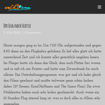
Zum
Inhalt
Der Flug nach Seattle
9. Mai 2008
1 Kommentar
Startseite
Alle Beiträge
Mein Bulli
Heute morgen ging es los. Um 7.00 Uhr aufgestanden und gegen
Blogroll
8.30 dann an den Flughafen gefahren. Es lief alles glatt ich hatte
Über mich
ausreichend Zeit und ich konnte alles gemütlich angehen lassen.
Kontakt
Im Flieger hatte ich dann das Glück, dass noch Plätze frei waren
und so saß ich am Fenster und hatte eine Zweierbank für mich
alleine. Das Unterhaltungprogramm war gut und ich habe gleich
drei Filme geschaut und mußte teilweise ganz schön lachen
dabei (27 Dresses, KeinOhrHasen und The Game Plan). Die zwei
Mahlzeiten haben auch sehr lecker geschmeckt. Auch wenn ein
10 Stunden Flug ätzend lang ist, war es doch alles in Allem sehr
angenehm.