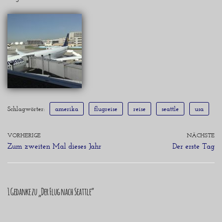
Schlagwörter:
amerika
flugreise
reise
seattle
usa
VORHERIGE
NÄCHSTE
Zum zweiten Mal dieses Jahr
Der erste Tag
1 Gedanke zu „Der Flug nach Seattle“