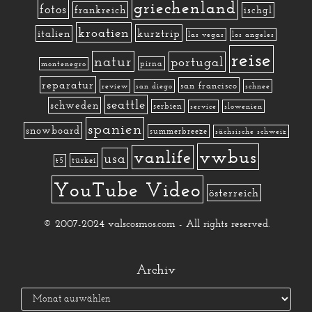
griechenland
fotos
frankreich
ischgl
kroatien
kurztrip
italien
las vegas
los angeles
reise
natur
portugal
pirna
montenegro
reparatur
san francisco
review
san diego
schnee
seattle
schweden
serbien
service
slowenien
spanien
snowboard
summerbreeze
sächsische schweiz
vwbus
vanlife
usa
türkei
t5
YouTube Video
österreich
© 2007-2024 valscosmos.com - All rights reserved.
Archiv