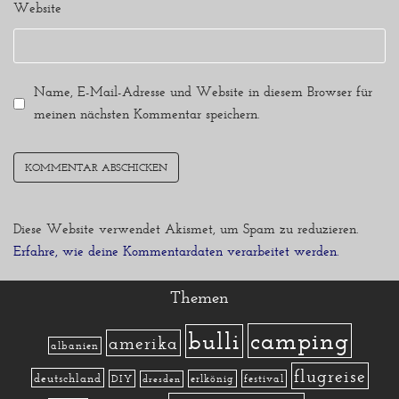
Website
Name, E-Mail-Adresse und Website in diesem Browser für
meinen nächsten Kommentar speichern.
Diese Website verwendet Akismet, um Spam zu reduzieren.
Erfahre, wie deine Kommentardaten verarbeitet werden.
Themen
camping
bulli
amerika
albanien
flugreise
deutschland
DIY
erlkönig
festival
dresden