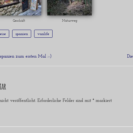
Geschäft
Naturweg
eise
spanien
vanlife
panien zum ersten Mal :-)
Di
tar
cht veröffentlicht.
Erforderliche Felder sind mit
*
markiert