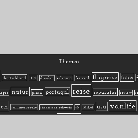
Themen
flugreise
fotos
deutschland
DIY
erlkönig
festival
dresden
reise
natur
portugal
reparatur
pirna
negro
review
s
vanlife
ien
usa
summerbreeze
türkei
sächsische schweiz
t5
österreich
Archiv