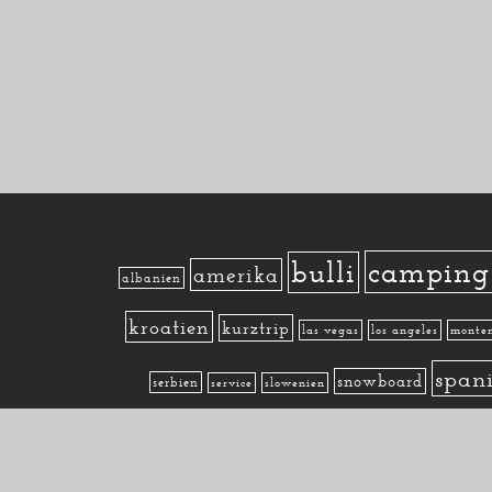
camping
bulli
amerika
albanien
kroatien
kurztrip
las vegas
los angeles
monte
span
snowboard
serbien
service
slowenien
© 2007-2024 valscosmos.com - All rights reserved.