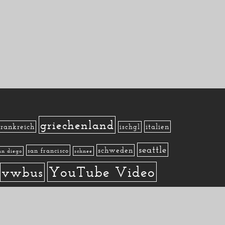
griechenland
frankreich
italien
ischgl
seattle
schweden
san francisco
an diego
schnee
YouTube Video
vwbus
Datenschutzerklärung
Impressum