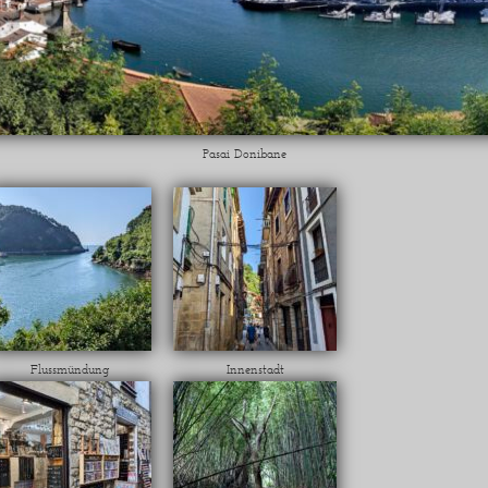
Pasai Donibane
Flussmündung
Innenstadt